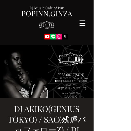
DJ Music Cafe & Bar
POPINN.GINZA
DJ AKIKO(GENIUS
TOKYO) / SAC(残虐バ
ッファローZ) / DJ