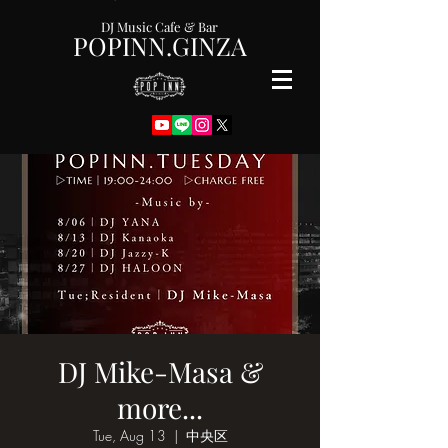
DJ Music Cafe & Bar
POPINN.GINZA
DJ Mike-Masa &
more...
Tue, Aug 13
  |  
中央区