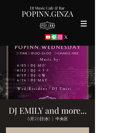
DJ Music Cafe & Bar
POPINN.GINZA
DJ EMILY and more...
6月26日(水)
  |  
中央区