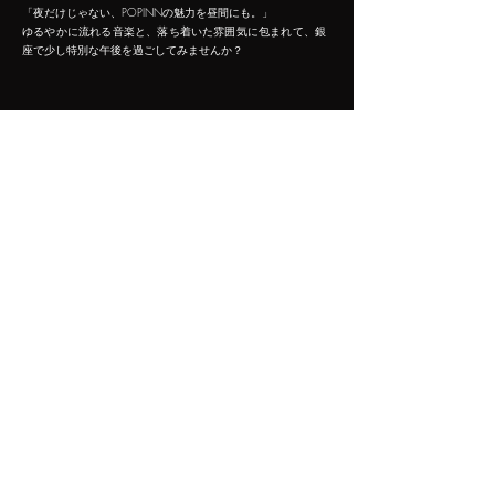
「夜だけじゃない、POPINNの魅力を昼間にも。」
ゆるやかに流れる音楽と、落ち着いた雰囲気に包まれて、銀
座で少し特別な午後を過ごしてみませんか？
Step just a little away from the buzz of Ginza and unwind your
mind and body.
During the daytime, POPINN transforms into a calm, café-style
space where you can enjoy music, coffee, and smooth, aromatic
shisha.
Relaxed, mellow music fills the room, creating a peaceful
atmosphere that gently resets your mood.
We offer iced coffee, café lattes, homemade drinks, and light
snacks — all perfect for a quiet break.
You can also enjoy our fragrant shisha.
Solo visitors are always welcome. With power outlets and Wi-Fi
available, it’s also ideal for getting a bit of work done.
Café Time Special: All alcoholic drinks are 20% OFF.
How about a light drink with your coffee in the afternoon?
“POPINN isn’t just for the nighttime — its charm continues during
the day.”
Enjoy a slow-flowing afternoon in Ginza, surrounded by calm