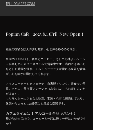
TEL｜03-6271-0785
Popinn Cafe 2025.8.1 (Fri) New Open！
銀座の喧騒をほんの少し離れ、心と体をゆるめる場所。
昼間のPOPINNは、音楽とコーヒー、そして心地よいシーシ
ャが楽しめるカフェスタイルで営業中です。店内にはゆった
りとした時間が流れ、チルミュージックが流れる良質な音楽
が、心を静かに満たしてくれます。
アイスコーヒーやカフェラテ、自家製ドリンク、軽食をご用
意。さらに、香り高いシーシャ（水タバコ）もお楽しみいた
だけます。
もちろんお一人さまも大歓迎。電源・Wi-Fiも完備しており、
休憩やちょっとした作業にも最適な空間です。
カフェタイムは【 アルコール全品 20%OFF 】
昼のPopinn Cafeで、コーヒーと一緒に軽く一杯はいかがです
か？