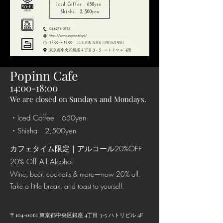
Popinn Cafe
14:00-18:00
We are closed on Sundays and Mondays.
・Iced Coffee 650yen
・Shisha 2,500yen
カフェタイム限定｜アルコール20%OFF
20% Off All Alcohol
Wine, beer, cocktails & more—now 20% off.
Take a little break, and toast to yourself.
〒104-0061 東京都中央区銀座 4丁目 3-5 ハトリビル 4F