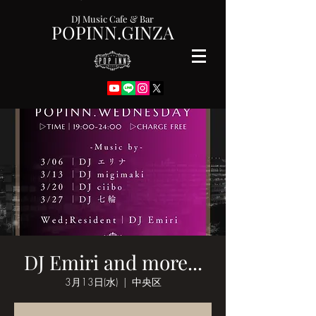
DJ Music Cafe & Bar
POPINN.GINZA
DJ Emiri and more...
3月13日(水)
  |  
中央区