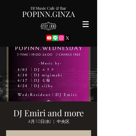
DJ Music Cafe & Bar
POPINN.GINZA
DJ Emiri and more
4月10日(水)
  |  
中央区