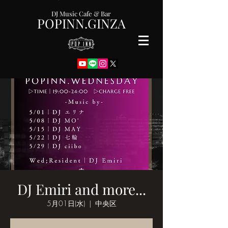
DJ Music Cafe & Bar
POPINN.GINZA
DJ Emiri and more...
5月01日(水)
  |  
中央区