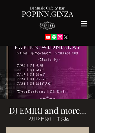
DJ Music Cafe & Bar
POPINN.GINZA
DJ EMIRI and more...
12月18日(水)
  |  
中央区