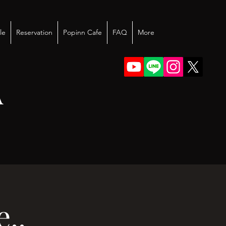
le
Reservation
Popinn Cafe
FAQ
More
A
..