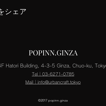
をシェア
POPINN.GINZA
4F Hatori Building, 4-3-5 Ginza, Chuo-ku, Toky
Tel｜03-6271
-0785
Mail｜info@urbancraft.tokyo
©2017 popinn.ginza