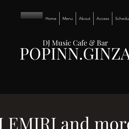
Home
Menu
About
Access
Schedu
DJ Music Cafe & Bar
POPINN.GINZ
J EMIRI and more