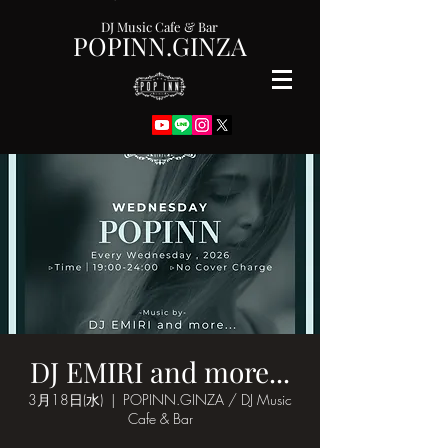
DJ Music Cafe & Bar
POPINN.GINZA
DJ EMIRI and more...
3月18日(水)
  |  
POPINN.GINZA / DJ Music
Cafe & Bar