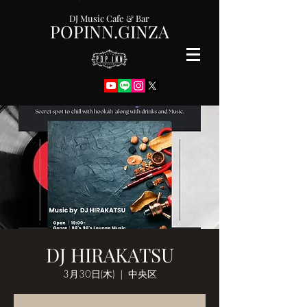
DJ Music Cafe & Bar
POPINN.GINZA
DJ HIRAKATSU
3月30日(木)
  |  
中央区