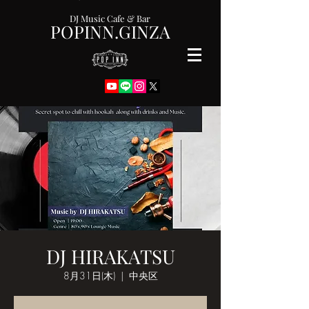
DJ Music Cafe & Bar
POPINN.GINZA
DJ HIRAKATSU
8月31日(木)
  |  
中央区