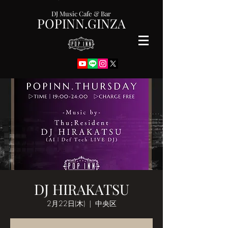
DJ Music Cafe & Bar
POPINN.GINZA
DJ HIRAKATSU
2月22日(木)
  |  
中央区