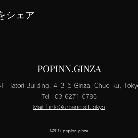
をシェア
POPINN.GINZA
4F Hatori Building, 4-3-5 Ginza, Chuo-ku, Toky
Tel｜03-6271
-0785
Mail｜info@urbancraft.tokyo
©2017 popinn.ginza