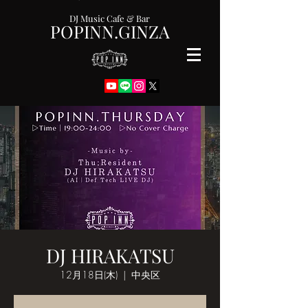
DJ Music Cafe & Bar
POPINN.GINZA
DJ HIRAKATSU
12月18日(木)
  |  
中央区