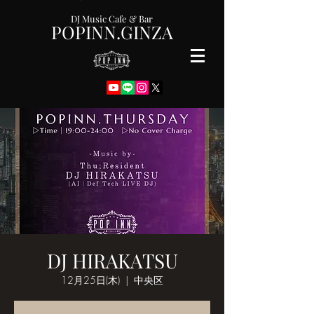
DJ Music Cafe & Bar
POPINN.GINZA
DJ HIRAKATSU
12月25日(木)
  |  
中央区