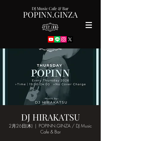
DJ Music Cafe & Bar
POPINN.GINZA
DJ HIRAKATSU
2月26日(木)
  |  
POPINN.GINZA / DJ Music
Cafe & Bar