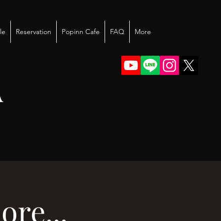
le
Reservation
Popinn Cafe
FAQ
More
A
re...