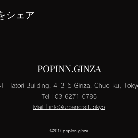
をシェア
POPINN.GINZA
4F Hatori Building, 4-3-5 Ginza, Chuo-ku, Toky
Tel｜03-6271
-0785
Mail｜info@urbancraft.tokyo
©2017 popinn.ginza