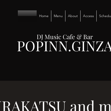
Home
Menu
About
Access
Schedu
DJ Music Cafe & Bar
POPINN.GINZ
IRAKATSU and mo