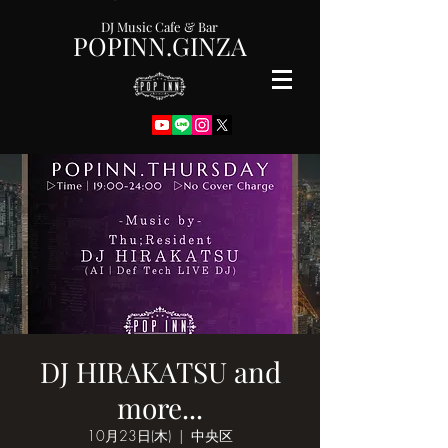
DJ Music Cafe & Bar
POPINN.GINZA
DJ HIRAKATSU and
more...
10月23日(木)
  |  
中央区