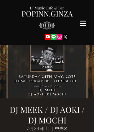
DJ Music Cafe & Bar
POPINN.GINZA
DJ MEEK / DJ AOKI /
DJ MOCHI
5月24日(土)
  |  
中央区