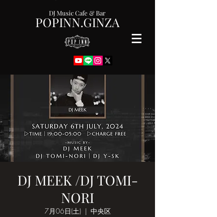
DJ Music Cafe & Bar
POPINN.GINZA
DJ MEEK /DJ TOMI-
NORI
7月06日(土)
  |  
中央区