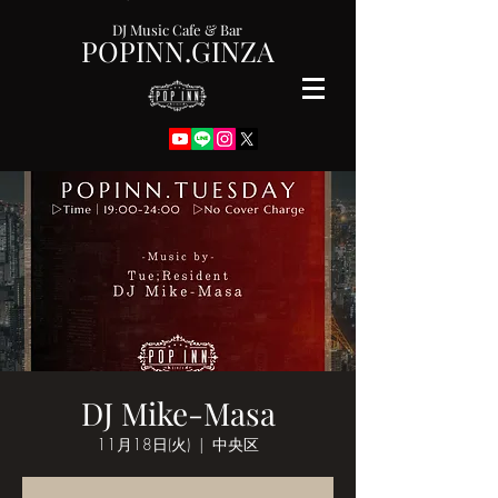
DJ Music Cafe & Bar
POPINN.GINZA
DJ Mike-Masa
11月18日(火)
  |  
中央区