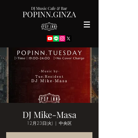
DJ Music Cafe & Bar
POPINN.GINZA
DJ Mike-Masa
12月23日(火)
  |  
中央区