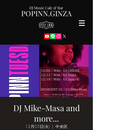
DJ Music Cafe & Bar
POPINN.GINZA
DJ Mike-Masa and
more...
12月05日(火)
  |  
中央区