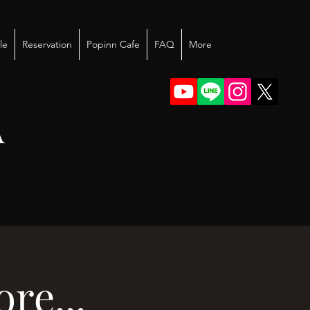
le
Reservation
Popinn Cafe
FAQ
More
A
re...