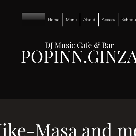
Home
Menu
About
Access
Schedu
DJ Music Cafe & Bar
POPINN.GINZ
ike-Masa and mo