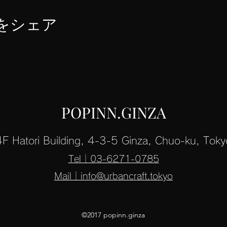
をシェア
POPINN.GINZA
4F Hatori Building, 4-3-5 Ginza, Chuo-ku, Toky
Tel｜03-6271
-0785
Mail｜info@urbancraft.tokyo
©2017 popinn.ginza