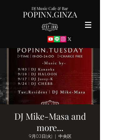
DJ Music Cafe & Bar
POPINN.GINZA
DJ Mike-Masa and
more...
9月03日(火)
  |  
中央区