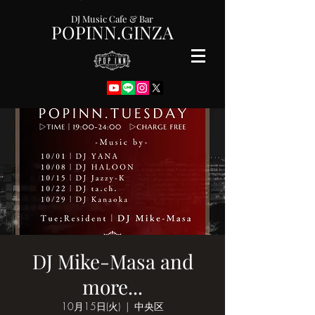
DJ Music Cafe & Bar
POPINN.GINZA
DJ Mike-Masa and
more...
10月15日(火)
  |  
中央区