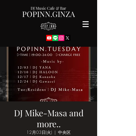
DJ Music Cafe & Bar
POPINN.GINZA
DJ Mike-Masa and
more..
12月03日(火)
  |  
中央区