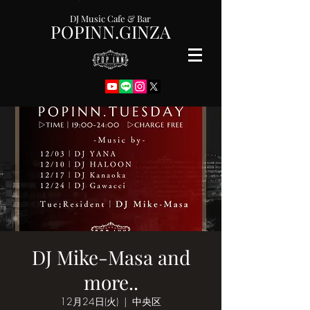
DJ Music Cafe & Bar
POPINN.GINZA
DJ Mike-Masa and
more..
12月24日(火)
  |  
中央区