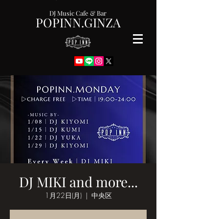
DJ Music Cafe & Bar
POPINN.GINZA
DJ MIKI and more...
1月22日(月)
  |  
中央区