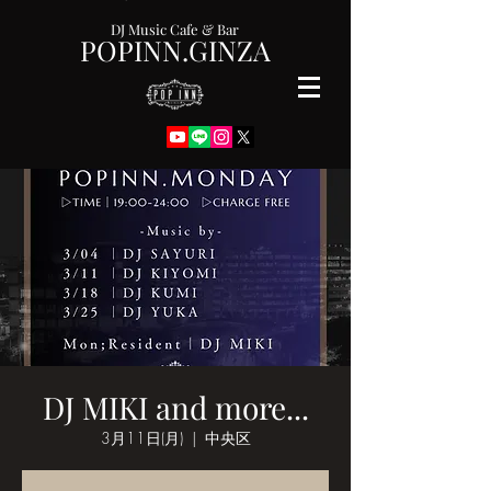
DJ Music Cafe & Bar
POPINN.GINZA
DJ MIKI and more...
3月11日(月)
  |  
中央区