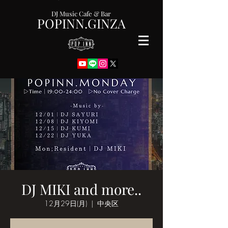
DJ Music Cafe & Bar
POPINN.GINZA
DJ MIKI and more..
12月29日(月)
  |  
中央区