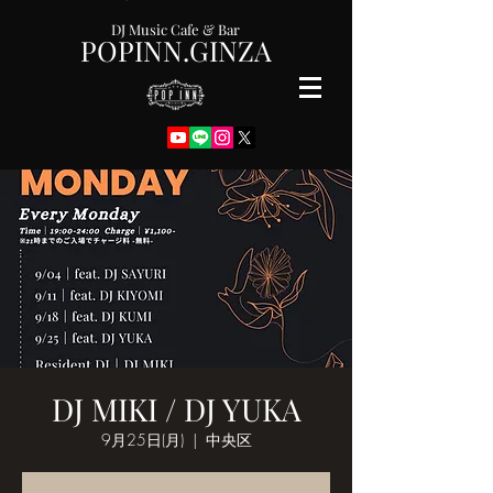
DJ Music Cafe & Bar
POPINN.GINZA
DJ MIKI / DJ YUKA
9月25日(月)
  |  
中央区