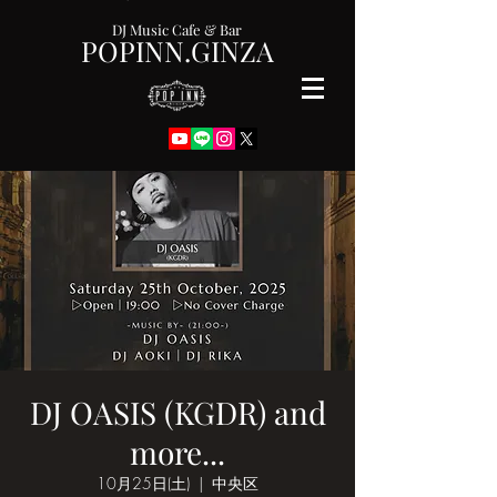
DJ Music Cafe & Bar
POPINN.GINZA
DJ OASIS (KGDR) and
more...
10月25日(土)
  |  
中央区