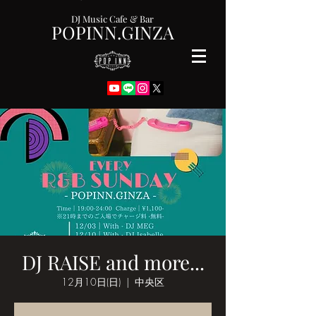
DJ Music Cafe & Bar
POPINN.GINZA
DJ RAISE and more...
12月10日(日)
  |  
中央区