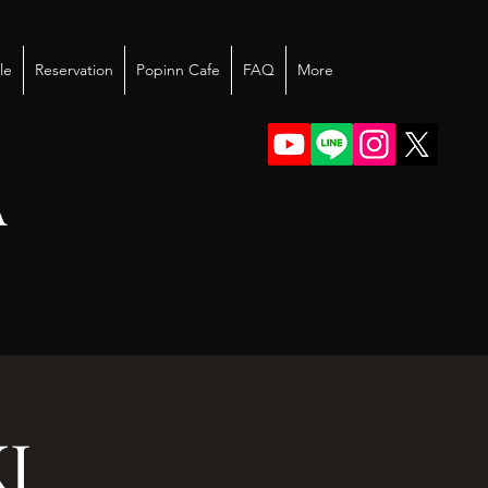
le
Reservation
Popinn Cafe
FAQ
More
A
I