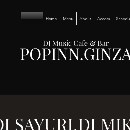
Home
Menu
About
Access
Schedu
DJ Music Cafe & Bar
POPINN.GINZ
DJ SAYURI,DJ MIK