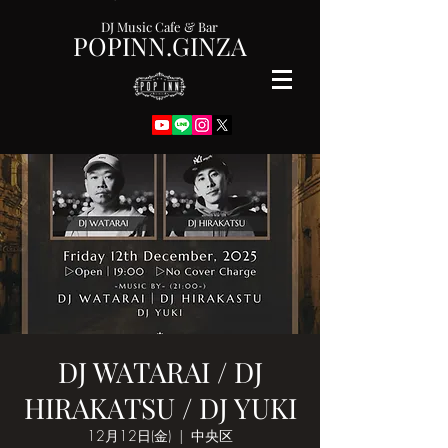
DJ Music Cafe & Bar
POPINN.GINZA
DJ WATARAI / DJ
HIRAKATSU / DJ YUKI
12月12日(金)
  |  
中央区