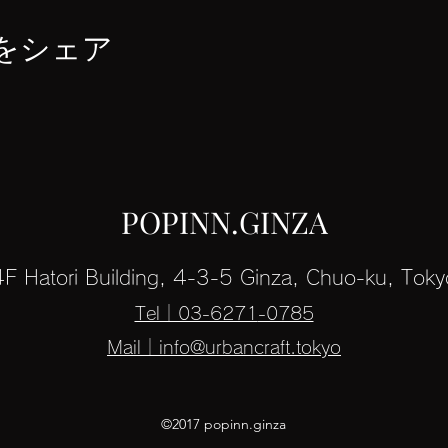
をシェア
POPINN.GINZA
4F Hatori Building, 4-3-5 Ginza, Chuo-ku, Toky
Tel｜03-6271
-0785
Mail｜info@urbancraft.tokyo
©2017 popinn.ginza