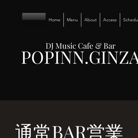
Home
Menu
About
Access
Schedu
DJ Music Cafe & Bar
POPINN.GINZ
通常BAR営業