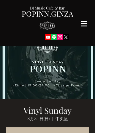
DJ Music Cafe & Bar
POPINN.GINZA
Vinyl Sunday
8月31日(日)
  |  
中央区